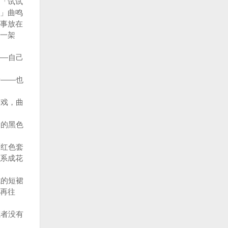
「试试
」曲鸣
事放在
一架
—自己
——也
戏，曲
的黑色
红色套
系成花
的短裙
再往
者没有