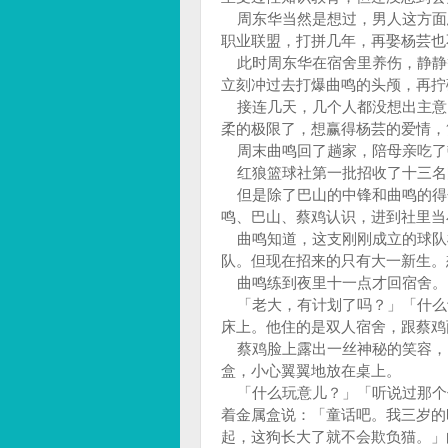
周东华当然是想过，男人这方面
职业联盟，打拼几年，再娶杨芸也
此时周东华在宿舍里养伤，静静
立刻冲过去打爆曲鸣的头颅，再拧
接连几天，几个人都没想出主意
柔的极限了，想赢得杨芸的爱情，
周末曲鸣回了趟家，陪母亲吃了
红狼篮球社第一批招收了十三名
但是除了巴山的中锋和曲鸣的得
鸣、巴山、蔡鸡认识，进到社里当
曲鸣知道，这支刚刚成立的球队
队。但现在招来的只有大一新生。
曲鸣练到夜里十一点才回宿舍。
「老大，有计划了吗？」「什么
床上。他住的是双人宿舍，跟蔡鸡
蔡鸡脸上露出一丝神秘的笑容，
盒，小心翼翼地放在桌上。
「什么玩意儿？」「听说过那个
着金属盒说：「童话吧。我三岁的
起，这狗长大了就不会欺负猫。」