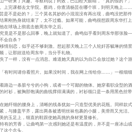
山一听来了兴趣。等蔡鸡说了药效，巴山瞪大眼睛，「真的假的？」
。上完课都去文学院。蔡鸡，你查清杨芸在哪个班，到明天晚上……
芸是不是处的？」三个莫名其妙的小混混没有再出现，曲鸣没把那件
结果刚热身就结束了，太不过瘾。如果可能，曲鸣很想跟周东华打上
他在球场上彻底击败周东华之后。
究竟是不是那么回事，晚上就知道了。曲鸣似乎看到周东华那张脸—
不会自杀？
移情别恋，似乎还不够刺激。想起那天晚上三个人轮奸苏毓琳的情景
频，让那妞送给周东华，当分手礼物。
失了一样，没有一点消息。难道她天真的以为自己会放过她？这个游
「有时间请你看照片。如果没时间，我在网上传给你……」一根细细
着路边一条脏兮兮的小狗，或者一个可鄙的物体。她穿着职业型的酒
的衬衫，被胸部饱满的曲线撑得满满的，衬衫领口是一条用黑色丝带
在她纤细的腰身上，清晰的线条犹如一只造型优美的花瓶。同样款式
紧，与膝盖平齐，露出两条被透明丝袜包裹的小腿，美滑而又光洁。
美的玉足上，细直的鞋跟使她高挑的身材更显修长。
特有的芳香，让曲鸣第一次感到她还是有温度的，并不是一座冰山或
了这个念头。