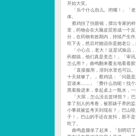
开始大笑。
「乐个什么劲儿。闭嘴！」「老
体。
蔡鸡扶了扶眼镜，摆出专家的样
里，药物会在大脑皮层形成一个反
分，在药物有效期内，持续产生作
吃下去，然后对她说你是她老公，
「小心点，老大！这是试验品，
药都搞，他们真是变态！」「审讯
怎么用？」曲鸣翻来覆去地看着胶
「直接服用，溶到水里也可以。
十天就够了。」蔡鸡说：「问题是
芸请来……」「费什么劲呢！找个
黑着脸进来，拿起桌上一瓶水，一
「大屌，怎么没去篮球馆？」巴
拿了别人的考卷，被那婊子养的监
小事就被监考关到现在？」巴山咬
子！」巴山的手还在发抖，那不是
吃了。
曲鸣盘腿坐了起来，「别唠叨了