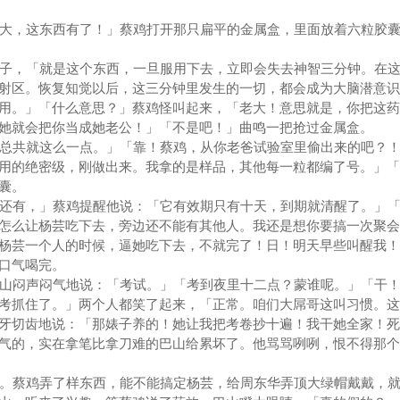
大，这东西有了！」蔡鸡打开那只扁平的金属盒，里面放着六粒胶囊
子，「就是这个东西，一旦服用下去，立即会失去神智三分钟。在这
射区。恢复知觉以后，这三分钟里发生的一切，都会成为大脑潜意识
用。」「什么意思？」蔡鸡怪叫起来，「老大！意思就是，你把这药
她就会把你当成她老公！」「不是吧！」曲鸣一把抢过金属盒。
总共就这么一点。」「靠！蔡鸡，从你老爸试验室里偷出来的吧？！
用的绝密级，刚做出来。我拿的是样品，其他每一粒都编了号。」「
囊。
还有，」蔡鸡提醒他说：「它有效期只有十天，到期就清醒了。」「
怎么让杨芸吃下去，旁边还不能有其他人。我还是想你要搞一次聚会
杨芸一个人的时候，逼她吃下去，不就完了！日！明天早些叫醒我！
口气喝完。
山闷声闷气地说：「考试。」「考到夜里十二点？蒙谁呢。」「干！
考抓住了。」两个人都笑了起来，「正常。咱们大屌哥这叫习惯。这
牙切齿地说：「那婊子养的！她让我把考卷抄十遍！我干她全家！死
气的，实在拿笔比拿刀难的巴山给累坏了。他骂骂咧咧，恨不得那个
。蔡鸡弄了样东西，能不能搞定杨芸，给周东华弄顶大绿帽戴戴，就