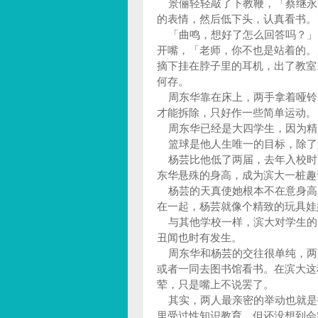
景俪轻轻敲了下教鞭，「蔡继永
的表情，然后低下头，认真看书。
「曲鸣，想好了怎么回答吗？」
开嘴，「老师，你不也是站着的。
摘下挂在脖子里的耳机，出了教室
何存。
周东华靠在床上，两手拿着哑铃
才能拆除，只好作一些简单运动。
周东华已经是大四学生，因为精
篮球是他人生唯一的目标，除了
杨芸比他低了两届，去年入校时
东华悬殊的身高，成为滨大一桩趣
杨芸的天真使她根本不在意身高
在一起，杨芸就像个精致的玩具娃
与其他学校一样，滨大对学生的
丑闻也时有发生。
周东华和杨芸的交往很单纯，两
或者一同去图书馆看书。在滨大这
荤，只是嘴上不说罢了。
其实，两人最亲密的举动也就是
里受过性知识教育，但还没想到会