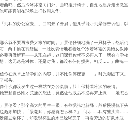
着曲鸣，然后冷冰冰指向门外。曲鸣推开椅子，自觉地起身走出教室
他可能真能在球场上打败周东华。
「到我的办公室去。」曲鸣耸了耸肩，他几乎能听到景俪告诉他，以
那么就不要再浪费大家的时间。」景俪仔细地洗了一只杯子，然后倒
前，两手插在裤袋里，一脸没表情地看着这个冷若冰霜的美艳女教师
必要再做解释——从现在起，这门课程你就不必再来了。我会向学校
想，这无论是对你，还是对我，都没有任何损失。相反……」曲鸣一
信你在课堂上所学到的内容，并不比你停课更——」时光凝固下来
了摇头。
像什么都没发生过一样站在办公桌前，脸上保持着冷淡的表情。
她想起自己刚才荒唐的想法，竟然让他以后不必再来上课——她怎么
」景俪看了那个高大的男生一眼，有些慌张地解释，然后慢慢低下
也渐渐加快，「景老师，你感觉怎么样？」「我……我有些头痛……
景俪去拿杯子，却发现杯里的水已经喝完了，再看旁边的矿泉水瓶，