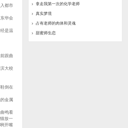
拿走我第一次的化学老师
入都市
真实梦境
东华会
占有老师的肉体和灵魂
经是温
甜蜜师生恋
前跟曲
滨大校
鞋倒在
的金属
曲鸣看
猫放一
咧开嘴