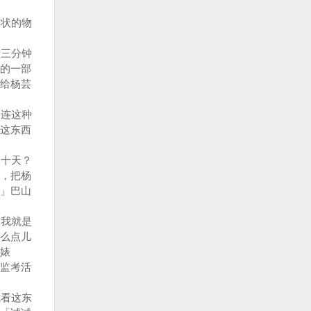
状的物
三分钟
的一部
给杨芸
连这种
这东西
十天？
，把杨
」巴山
我就是
么点儿
婊
监考活
看这东