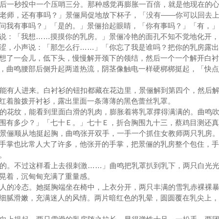
后一秒投中一个压哨三分。那种感觉再膨胀一百倍，就是他现在的
老师，还有事吗？」景俪局促地放下杯子，「没有——你可以回去
问我有事吗？」「是的。」景俪抬起眼睛，「你有事吗？」「有，」
说：「我想……摸摸你的乳房。」景俪冷艳的面孔不知不觉地化开，
涩，小声说：「那怎么行……」「你忘了我是谁吗？把你的乳房露出
想了一会儿，低下头，慢慢解开颈下的领结，然后一个一个解开白衬
，曲鸣腰部后侧升起两道热流，阴茎像触电一样硬梆梆挺起，「快点
能有人进来。白衬衫的钮扣都藏在花边里，景俪解到第四个，然后解
红着脸拨开衬衫，露出里面一条薄薄的黑色蕾丝乳罩。
的花纹，能看到里面白滑的乳肉，膨胀着将乳罩撑得满满的。曲鸣吹
围有多少？」「七十Ｅ。」七十Ｅ，折合胸围九十三，蔡鸡目测还真
景俪顺从地挺起胸，曲鸣张开双手，一手一个抓住女教师两只乳房。
手掌也比常人大了许多，他张开的手掌，把景俪的乳房整个包住，手
。
的。不过这样看上去很刺激……」曲鸣把乳罩扒到乳下，两只白光光
晃着，沉甸甸充满了重量感。
人的冷态。她挺胸端坐在椅中，上衣分开，两只丰满的雪乳赤裸裸暴
细腻滑嫩，充满迷人的风情。两片暗红色的乳晕，圆圆覆在乳尖上，