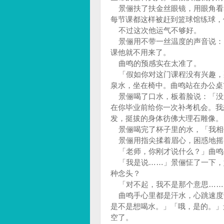
景俪扶了扶金丝眼镜，用眼角看
每节课都这样被赶到篮球馆练球，
不过这次他运气不够好。
景俪用不带一丝温度的声音说：
课他就不用来了。
曲鸣的预感实在太准了。
「假如你对这门课程没有兴趣，
泉水，坐在椅中。曲鸣站在办公桌
景俪喝了口水，板着脸说：「没
在你毕业前给你一次补考机会。我
发，挺拔的身体彷佛大理石雕像。
景俪喝完了杯子里的水，「我相
景俪用指尖揉着眉心，困惑地摇
「老师，你刚才说什么？」曲鸣
「我是说……」景俪怔了一下，
种念头？
「对不起，我不是那个意思……
曲鸣手心里都是汗水，心跳速度
是不是想喝水。」「哦，是的。」
空了。