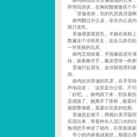
曲鸣两指捏住景俪微翘的乳头，
即弹回原状，在胸前颤微微晃个不
「景俪老师，你的乳房真淫荡啊
曲鸣翻过办公桌，坐在办公桌内
两只美乳。
景俪裸露着双乳，半躺在座椅上
数遍这个冷艳美女，这会儿抓住机
一对美丽的玩具。
曲鸣五指收紧，手指像嵌进丰满
转，接着摊开手，像滚雪球一样来
景俪拧起眉头，金丝眼镜滑到鼻
痕。
曲鸣扯掉景俪的乳罩，在手里转
声地说道：「这里是办公室。不可
「好吧。」曲鸣跳下来，邪笑着拍
是感激了。她离开了座椅，敞着衬
被圆臀绷紧，显露出完美的轮廓。
景俪提起裙子，两截白美浑圆而
呈现出来，带着种令人流口水的白
勉强把手伸进了裙内，在里面摸索
窄小的内裤卷成索状，顺着白滑