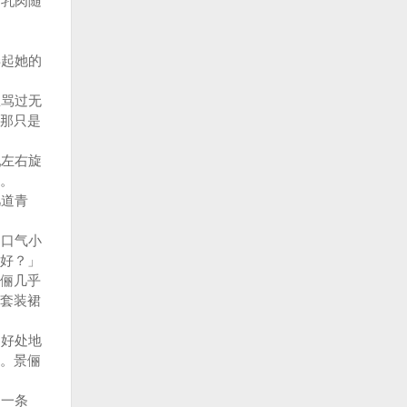
乳肉随
起她的
骂过无
那只是
左右旋
。
几道青
口气小
好？」
俪几乎
套装裙
好处地
。景俪
另一条