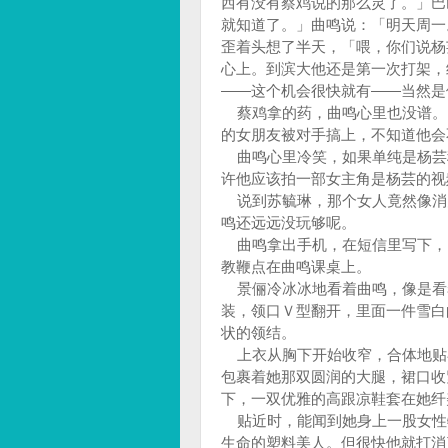
西有没有蔡鸡说的那么灵了。」巴
就知道了。」曲鸣说：「明天周一
歪着头想了半天，「喂，你们说杨
心上。到滨大他还是第一次打架，
——这个机会很快就有——当然是
蔡鸡拿的药，曲鸣心里也没谱。
的女朋友被对手搞上，不知道他会
曲鸣心里冷笑，如果单纯是杨芸
许他应该拍一部女主角是杨芸的视
说到苏毓琳，那个女人竟然像消
鸣还远远没玩够呢。
曲鸣拿出手机，在短信里写下，
教鞭点在曲鸣课桌上。
景俪冷冰冰地看着曲鸣，像是看
装，领口Ｖ型翻开，里面一件雪白
状的领结。
上衣从胸下开始收窄，合体地贴
包裹着她那双圆润的大腿，裙口收
下，一双优雅的高跟凉鞋套在她纤
贴近时，能闻到她身上一股女性
生命的塑料美人。但很快他就打消