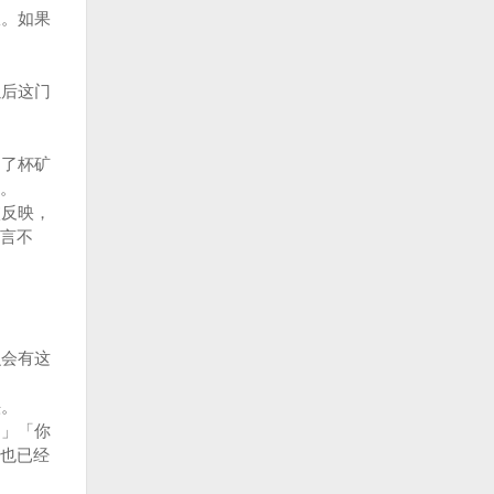
。如果
后这门
了杯矿
。
反映，
言不
。
会有这
头。
」「你
也已经