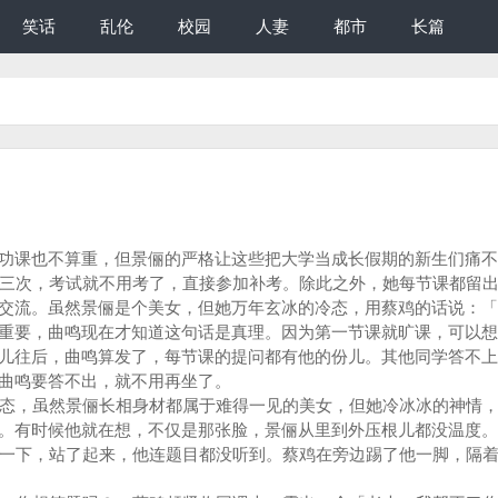
笑话
乱伦
校园
人妻
都市
长篇
功课也不算重，但景俪的严格让这些把大学当成长假期的新生们痛不
三次，考试就不用考了，直接参加补考。除此之外，她每节课都留出
交流。虽然景俪是个美女，但她万年玄冰的冷态，用蔡鸡的话说：「
重要，曲鸣现在才知道这句话是真理。因为第一节课就旷课，可以想
儿往后，曲鸣算发了，每节课的提问都有他的份儿。其他同学答不上
曲鸣要答不出，就不用再坐了。
态，虽然景俪长相身材都属于难得一见的美女，但她冷冰冰的神情，
。有时候他就在想，不仅是那张脸，景俪从里到外压根儿都没温度。
一下，站了起来，他连题目都没听到。蔡鸡在旁边踢了他一脚，隔着