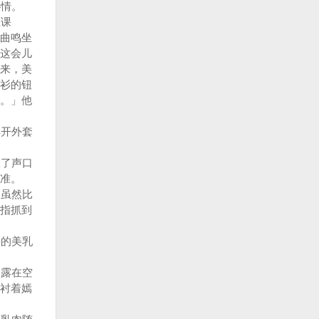
心情。
上课
曲鸣坐
这会儿
来，美
衫的钮
。」他
开外套
了声口
准。
虽然比
指抓到
的美乳
露在空
衬着嫣