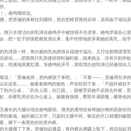
向上提起。两只雪滑的乳房随之拉长，显得弹性十足。一松手，两团
停。
！」曲鸣嘲笑说。
侧，把景俪的座椅拉到腿间，然后把椅背推得后仰，居高临下地玩弄
。两只丰滑洁白的乳球在曲鸣手中被捏得不住变形。曲鸣早就在心里
会，把一肚子的恼怒都发泄出来，毫不怜惜地抓弄着她的美乳，似乎
的乳球里一样，将白腻的乳肉挤得从指缝中溢出。又拧住那两团雪乳
回滚动……把那两只乳房揉捏得时扁时圆，跳来跳去，没有片刻停歇
尖，吃痛地抿紧红唇。等曲鸣松开手，那双雪白的乳球已经被捏出
着说：「景俪老师，把内裤脱下来吧。」「不要——」景俪用乞求的
以在这里……」她看着曲鸣的脸色，声音软弱下来，「不脱外裙好不
了拍办公桌，「趴在上面，自己脱。」能够宽容她不必脱去外裙，景
衫，赤裸乳房伏在办公桌上。她腰身很细，臀部丰满圆翘，藏青色的
又修长的大腿出现在曲鸣眼前。薄亮的透明丝袜将她白晰的肌肤恰到
滑的腻感。她的裙口太窄，只提到大腿中间，裙后的开口就绷到极限
着，褪下一条黑色的丝质内裤。
的大腿褪了下来。景俪抬起膝盖，将内裤从脚踝上取下，然后抬起