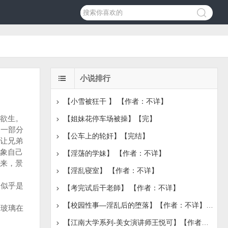
小说排行
【小雪被狂干 】 【作者：不详】
欲生。
【姐妹花停车场被操】【完】
一部分
【公车上的轮奸】【完结】
让兄弟
象自己
【淫荡的学妹】 【作者：不详】
来，景
【淫乱寝室】 【作者：不详】
似乎是
【考完试后干老師】 【作者：不详】
【校园性事—淫乱后的堕落】【作者：不详】【完】
玻璃在
【江南大学系列-美女演讲师王悦可】【作者：不详】【完