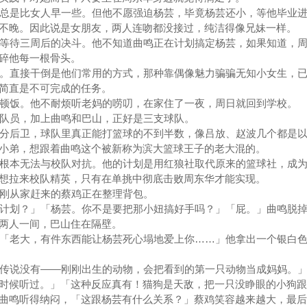
总是比女人早一些。但他不愿强迫杨芸，毕竟杨芸还小，等他毕业进
不晚。因此说是女朋友，两人连吻都没接过，纯洁得像兄妹一样。
等待三周后的决斗。他不知道曲鸣正在计划搞定杨芸，如果知道，周
碎他每一根骨头。
。直接干倒是他们常用的方式，那种靠偶像魅力骗骗无知小女生，已
简直是不可完成的任务。
顿饭。他不耐烦听老妈的唠叨，在家住了一夜，周日就回到学校。
队员，加上曲鸣和巴山，正好是三支球队。
分后卫，球队里真正能打篮球的不到半数，像吕放、赵波几个都是以
小弟，想跟着曲鸣这个被新称为滨大篮球王子的老大混的。
根本无法与校队对抗。他的计划是用红狼社取代原来的篮球社，成为
想拉来校队精英，只有在单挑中彻底击败周东华才能实现。
刚从家赶来的蔡鸡正在整理背包。
计划？」「杨芸。你不是要把那小妞搞好手吗？」「屁。」曲鸣脱掉
两人一间，巴山住在隔壁。
「老大，有件东西能让杨芸死心塌地爱上你……」他拿出一个银白色
传说没有——刚刚出生的动物，会把看到的第一只动物当成妈妈。」
时候听过。」「这种反应真有！猫狗是天敌，把一只没睁眼的小狗跟
曲鸣听得纳闷，「这跟杨芸有什么关系？」蔡鸡笑容越来越大，最后