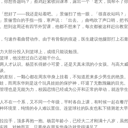
，你想答题吗？」蔡鸡赶紧收回课本，露出一个「老大，我帮不了你
「想好了——我还是站着吧。」景俪扫了他一眼，「很喜欢站吗？」
」景俪雪白的手指一指，寒声说：「出去。」曲鸣吹了声口哨，把书
。想到这周还有四节外贸课，他都不想来了，每次都被这样赶出教室
，匀速作着曲臂动作。由于有骨裂的痕迹，医生建议他腿部打上石膏
力大部分投入到篮球上，成绩只能说勉强。
篮球，他没想过自己还能干什么。
两人才认识。杨芸长得娇小可爱，还是天真未泯的小女孩。与高大威
谈。
的差别，一颗心都在周东华身上挂着，不知道惹来多少男生的艳羡。
娃，而周东华则是这个玩具娃娃的保护神，吓退了无数觊觎的目光。
管理也是无能为力，校园恋情已经成为公开和正常的举动，就连学生
人不在一个系，又不同一个年级，平时各自上课，有时候一起在餐厅
种环境里，纯情的令人难以置信。连篮球社的队友也私下猜测老大早
拉拉手，顶多再抱一抱。杨芸年龄小，已经大二才刚满十八岁，虽然
实践，对她而言，只要坐在周东华身边就觉得满足了。