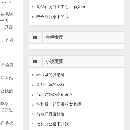
……」
竟然在厕所上了心中的女神
曲鸣咧
校长办公桌下的我
一丢，
，颜面
本栏推荐
，下周
小说更新
猛的周
环保系的张老师
两人站
老师们玩的花样
召妓的
与老师妈妈赛前练习
吃饭，
能和我一起高潮的女老师
就开过
与老师再度相逢
在学校
校长办公桌下的我