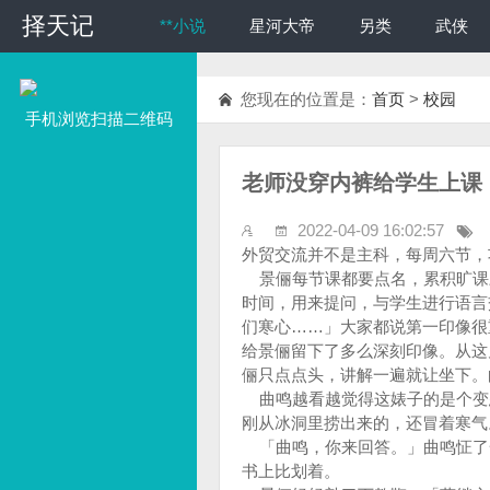
择天记
择天记
**小说
星河大帝
另类
武侠
您现在的位置是：
首页
>
校园
手机浏览扫描二维码
老师没穿内裤给学生上课
2022-04-09 16:02:57
外贸交流并不是主科，每周六节，
景俪每节课都要点名，累积旷课
时间，用来提问，与学生进行语言
们寒心……」大家都说第一印像很
给景俪留下了多么深刻印像。从这
俪只点点头，讲解一遍就让坐下。
曲鸣越看越觉得这婊子的是个变
刚从冰洞里捞出来的，还冒着寒气
「曲鸣，你来回答。」曲鸣怔了
书上比划着。