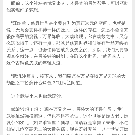
眼前，这个神秘的武界来人，才是他的最终帮手，可以帮助
他实现许多梦想。
“江纳兰，修真世界是个要晋升为真正次元的空间，也就是
说，天意会变得和神一样的强大，这样的存在，怎么不会引来
很多高手的窥视，万界降临，大劫出现，它在劫数之中，又怎
么逃脱得了，还有一点，那就是修真世界和仙界有千丝万缕的
关系，这一点，也会使得它成为众矢之的。所以，我们只要静
观其变就好，在最关键的时刻，夺取这个世界。”武界来人，
这个古铜色皮肤的年轻人道。
“武流沙师兄，接下来，我们应该在万界夺取万界天球的大
劫数之中扮演什么角色？”江纳兰问道。
这个武界来人叫做武流沙。
武流沙想了想：“现在万界之中，最强大的还是仙界，我们
武界虽然强横霸道，但也不得不承认，这个世界是最古老，最
复杂的次元，如果谁掌握了仙界，可谓就是掌握了未来，不过
仙界几位至高无上的大帝失踪，现在群雄无首，这个世界开始