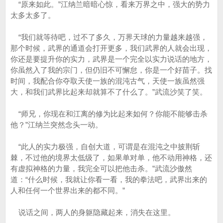
“原来如此。”江纳兰暗暗心惊，看来万界之中，强大的势力
太多太多了。
“我们就等待吧，过不了多久，万界天球的力量越来越强，
那个时候，武界的通道会打开更多，我们武界的人就会出现，
你还是要提升你的实力，武界是一个完全以实力说话的地方，
你虽然入了我的宗门，但仍旧不可懈怠，你是一个好苗子。找
时间，我配合你夺取天使一族的混沌古气，天使一族虽然强
大，和我们武界比起来却就算不了什么了。”武流沙笑了笑。
“师兄，你现在和江离的修为比起来如何？你能不能够击杀
他？”江纳兰突然念头一动。
“此人的实力极强，自创大道，可谓是在混沌之中披荆斩
棘，不过他的境界太低级了，如果单对单，他不动用神格，还
有虚拟神格的力量，我完全可以把他击杀。”武流沙傲然
道：“什么时候，我就让你看一看，我的拳法吧，武界出来的
人和任何一个世界出来的都不同。”
说话之间，两人的身躯隐藏起来，消失在这里。