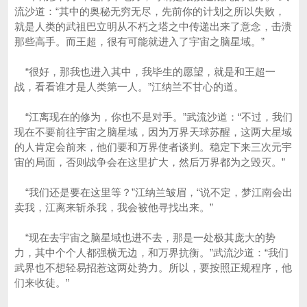
流沙道：“其中的奥秘无穷无尽，先前你的计划之所以失败，
就是人类的武祖巴立明从不朽之塔之中传递出来了意念，击溃
那些高手。而王超，很有可能就进入了宇宙之脑星域。”
“很好，那我也进入其中，我毕生的愿望，就是和王超一
战，看看谁才是人类第一人。”江纳兰不甘心的道。
“江离现在的修为，你也不是对手。”武流沙道：“不过，我们
现在不要前往宇宙之脑星域，因为万界天球苏醒，这两大星域
的人肯定会前来，他们要和万界使者谈判。稳定下来三次元宇
宙的局面，否则战争会在这里扩大，然后万界都为之毁灭。”
“我们还是要在这里等？”江纳兰皱眉，“说不定，梦江南会出
卖我，江离来斩杀我，我会被他寻找出来。”
“现在去宇宙之脑星域也进不去，那是一处极其庞大的势
力，其中个个人都强横无边，和万界抗衡。”武流沙道：“我们
武界也不想轻易招惹这两处势力。所以，要按照正规程序，他
们来收徒。”